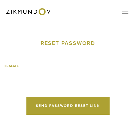
CONTACT
Přep
VOUCHERS
RESERVATION
RESET PASSWORD
CZ
EN
E-MAIL
LOGIN
SEND PASSWORD RESET LINK